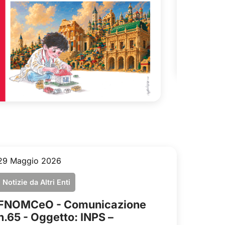
Sosp
estiv
Consulta 
29 Maggio 2026
Notizie da Altri Enti
FNOMCeO - Comunicazione
n.65 - Oggetto: INPS –