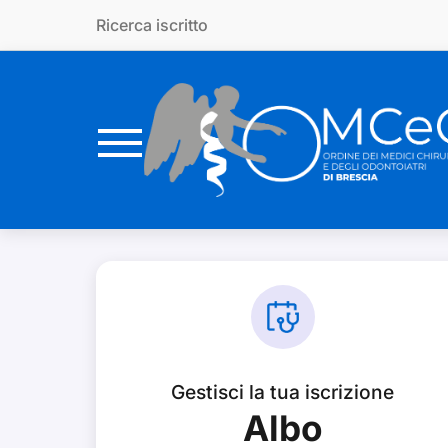
Vai al contenuto principale
Ricerca iscritto
Gestisci la tua iscrizione
Albo