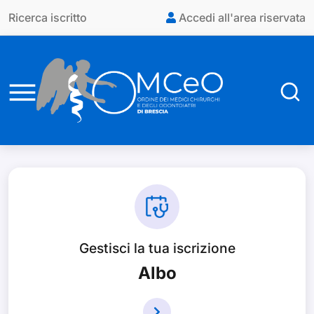
Vai al contenuto principale
Ricerca iscritto
Accedi all'area riservata
Gestisci la tua iscrizione
Albo