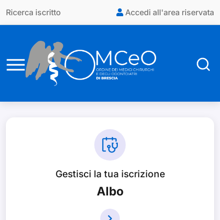
Vai al contenuto principale
Ricerca iscritto
Accedi all'area riservata
Gestisci la tua iscrizione
Albo