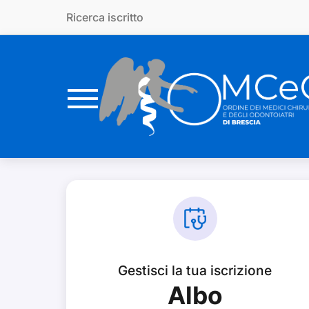
Vai al contenuto principale
Ricerca iscritto
Gestisci la tua iscrizione
Albo