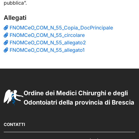
pubblica”.
Allegati
FNOMCeO_COM_N_55_Copia_DocPrincipale
FNOMCeO_COM_N_55_circolare
FNOMCeO_COM_N_55_allegato2
FNOMCeO_COM_N_55_allegato1
Ordine dei Medici Chirurghi e degli
Odontoiatri della provincia di Brescia
CONTATTI